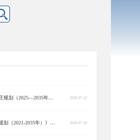
博山规划管理办公室关于《淄博市博山区域城镇小峪口社区村庄规划（2025—2035年）》方案公示公告
2026-07-22
博山规划管理办公室关于《淄博市博山区池上镇李家块村村庄规划（2021-2035年）》方案公示公告
2026-07-20