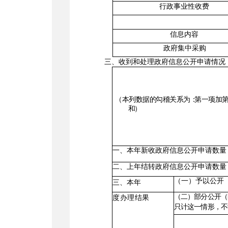
行政事业性收费
信息内容
政府集中采购
三、
收到和处理政府信息公开申请情况
（
本
列
数
据
的
勾
稽
关
系
为
：
第
一
项
加
和
）
一、本年新收政府信息公开申请数量
二、上年结转政府信息公开申请数量
（一）予以公开
三、本年
（二）部分公开（
度
办
理
结果
只计这一情形，不