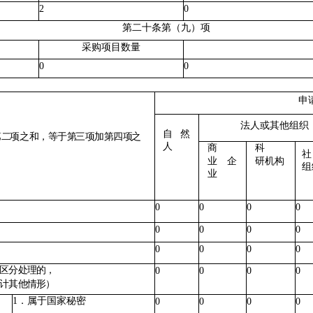
2
0
第二十条第（九）项
采购项目数量
0
0
申
法人或其他组织
自然
第
二
项之
和
，
等
于
第
三
项
加
第
四
项
之
人
商
科
业企
研机构
组
业
0
0
0
0
0
0
0
0
0
0
0
0
区分处理的，
0
0
0
0
计其他情形）
1．属于国家秘密
0
0
0
0