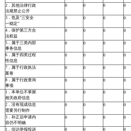
2．其他法律行政
0
0
0
0
法规禁止公开
3．危及“三安全
0
0
0
0
一稳定
”
4．保护第三方合
0
0
0
0
法权益
5．属于三类内部
0
0
0
0
事务信息
6．属于四类过程
0
0
0
0
性信息
7．属于行政执法
0
0
0
0
案卷
8．属于行政查询
0
0
0
0
事项
1．本单位不掌握
0
0
0
0
相关政府信息
2．没有现成信息
0
0
0
0
需要另行制作
3．补正后申请内
0
0
0
0
容仍不明确
1．信访举报投诉
0
0
0
0