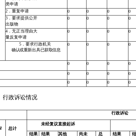
类申请
2．重复申请
0
0
0
0
3．要求提供公开
0
0
0
0
出版物
4．无正当理由大
0
0
0
0
量反复申请
5．要求行政机关
0
0
0
0
确
认
或
重
新出具
已
获
取
信息
0
0
0
0
0
0
0
0
0
0
0
0
、行政诉讼情况
行政诉讼
未经复议直接起诉
审
总计
结果
结果
其他
尚未
总
结果