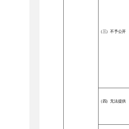
（
三
）不予
公
开
（
四
）无法
提
供