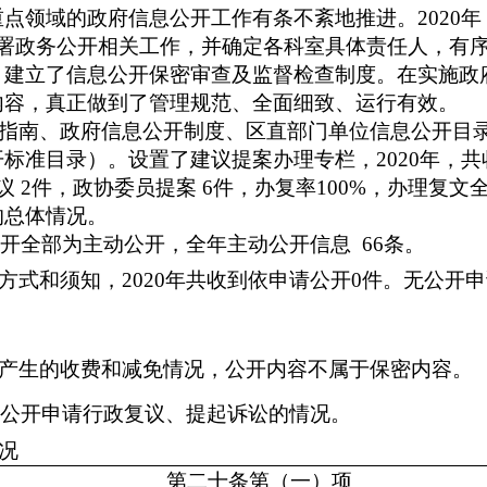
重点领域的政府信息公开工作有条不紊地推进。
2020
部署政务公开相关工作，并确定
各科室
具体责任人，有
。建立了信息公开保密审查及监督检查制度。在实施政
内容，真正做到了管理规范、全面细致、运行有效。
指南、政府信息公开制度、区直部门单位信息公开目
开标准目录）
。
设置了建议提案办理专栏，
2020年
议
2
件，政协委员提案
6
件，办复率
100%，办理复
的总体情况。
公开全部为主动公开，全年主动公开信息 66条。
方式和须知，
2020年共收到依申请公开0件。
无公开申
产生的收费和减免情况，公开内容不属于保密内容。
信息公开申请行政复议、提起诉讼的情况。
况
第二十条第（一）项