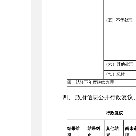
（
五
）不予
处
理
（六）其他处理
（七）总计
四、结转下年度继续办理
四、
政府信息公开行政复议
行政复议
结果维
结果纠
其他结
尚未
持
正
果
结