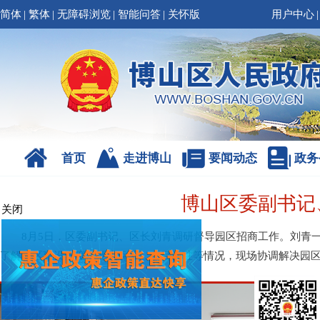
简体
|
繁体
|
无障碍浏览
|
智能问答
|
关怀版
用户中心
|
首页
走进博山
要闻动态
政务
博山区委副书记
关闭
8月5日，区委副书记、区长刘青调研督导园区招商工作。刘青
了解园区建设进度、要素保障、项目入驻等情况，现场协调解决园区招