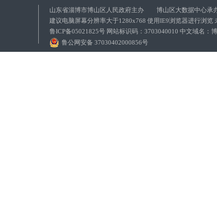
山东省淄博市博山区人民政府主办 博山区大数据中心承
建议电脑屏幕分辨率大于1280x768 使用IE9浏览器进行浏
鲁ICP备05021825号 网站标识码：3703040010 中文域
鲁公网安备 37030402000856号