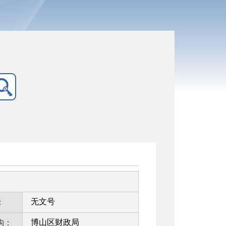
无文号
：
博山区财政局
构：