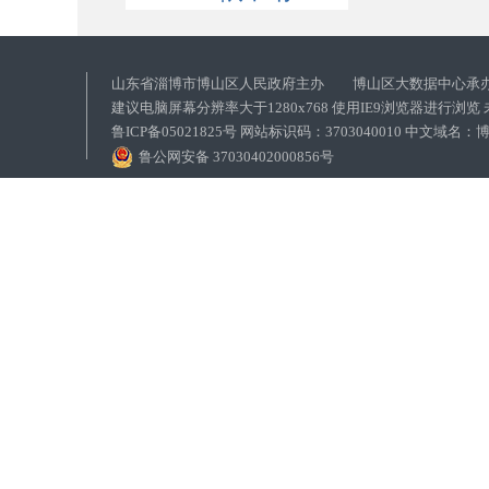
山东省淄博市博山区人民政府主办 博山区大数据中心承
建议电脑屏幕分辨率大于1280x768 使用IE9浏览器进行浏
鲁ICP备05021825号 网站标识码：3703040010 中文域
鲁公网安备 37030402000856号