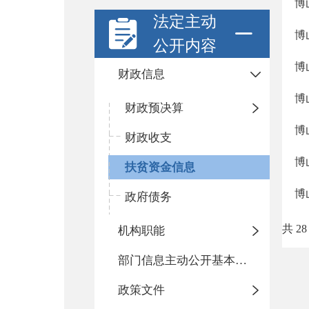
博
法定主动
博
公开内容
博
财政信息
博
财政预决算
博
财政收支
博
扶贫资金信息
博
政府债务
共 28
机构职能
部门信息主动公开基本目录
政策文件