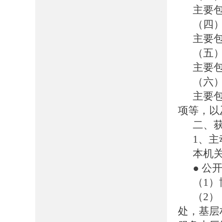
主要
（四
主要
（五
主要
（六
主要
项等，以
二、
1、主
本机
● 公
（1）博
（2
处，基层