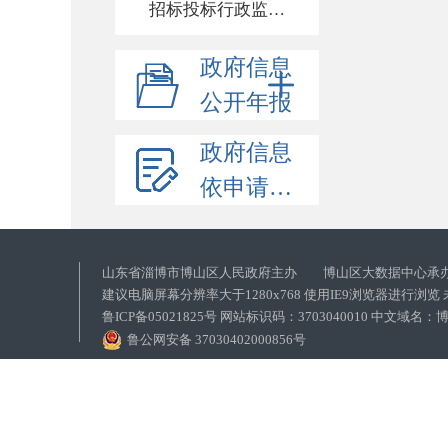
招标投标行政监督责任清单
政府信息
公开年报
政府信息
依申请公开
山东省淄博市博山区人民政府主办 博山区大数据中心承
建议电脑屏幕分辨率大于1280x768 使用IE9浏览器进行浏
鲁ICP备05021825号 网站标识码：3703040010 中文域
鲁公网安备 37030402000856号