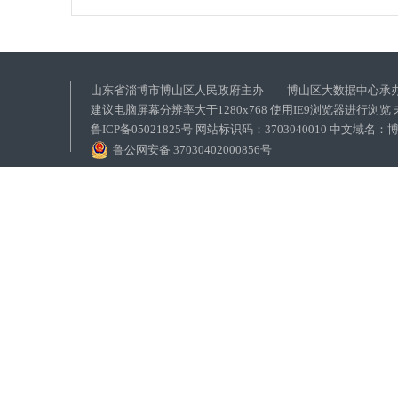
山东省淄博市博山区人民政府主办 博山区大数据中心承
建议电脑屏幕分辨率大于1280x768 使用IE9浏览器进行浏
鲁ICP备05021825号 网站标识码：3703040010 中文域
鲁公网安备 37030402000856号