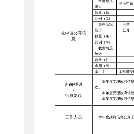
申请形式
当面申请
统计
数量（条）
比例（
%
）
处理情况
同意
统计
公开
依申请公开信
数量（条）
息
比例（
%
）
收费情况
统计
数量（件）
金额（元）
备 注
本年度受
本年度受理政府信
咨询
/
投诉
次。
/
本年度受理政府信
行政复议
本年度受理政府信
工作人员
本年度政府信息公开工