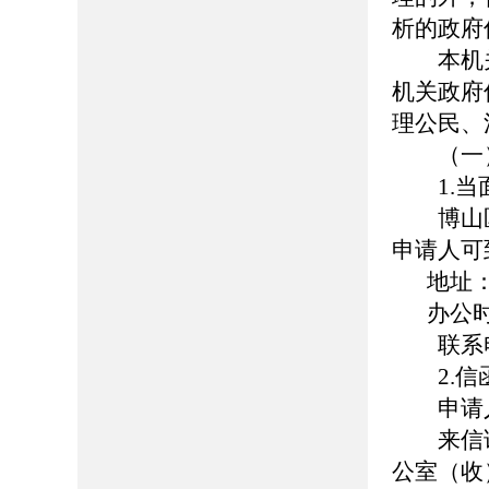
析的政府
本机关
机关政府
理公民、
（一）
1.当
博山区
申请人可
地址
办公时
联系电话：
2.信
申请人
来信请
公室（收