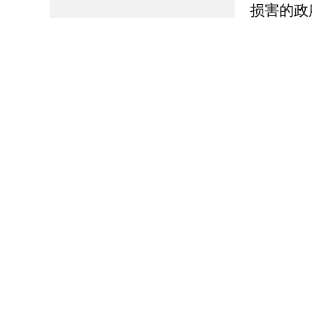
损害的政
本机关认
3.本机
工作流程
4.本机
稿、磋商
不予公开
定。
四、政
博山区
党政综合
开工作。
政府信
政综合办
办公地