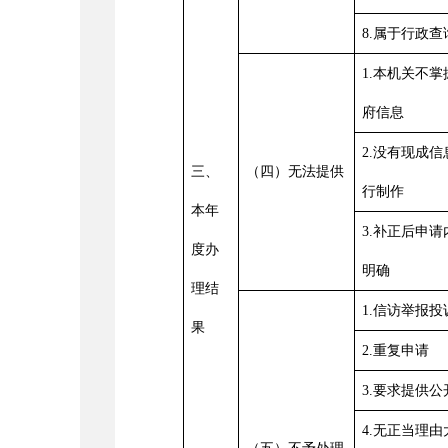
8.属于行政
1.本机关不
府信息
2.没有现成
三、
（四）无法提供
行制作
本年
3.补正后申
度办
明确
理结
1.信访举报
果
2.重复申请
3.要求提供
4.无正当理