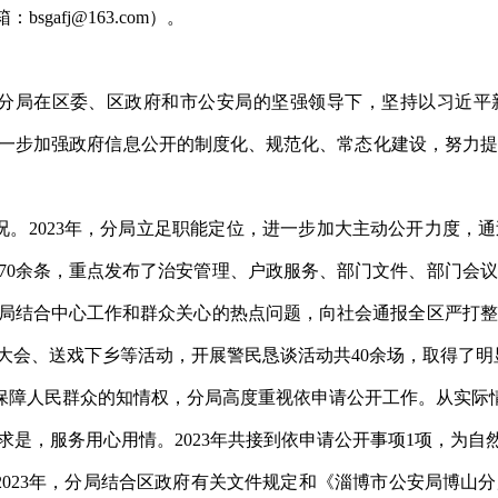
箱：
bsgafj@163.com
）。
分局
在
区
委、
区
政府
和市公安局的坚强
领导下，坚持以习近平
一步加强政府信息公开的制度化、规范化、常态化建设，努力提
况。
2023年，分局
立足职能
定位
，进一步加大主动公开力度，
通
70余
条，重点发布了治安管理、户政服务、部门文件、部门会议
局结合中心工作和群众关心的热点问题，向社会通报全区严打整
大会
、
送戏下乡
等活动，开展警民恳谈活动共
40
余场，取得了明
保障人民群众的知情权，
分局
高度重视依申请公开工作。从实际
求是，服务用心用情。20
23
年共接到依申请
公开事项
1
项，
为
自
202
3
年，
分
局结合
区
政府有关文件规定和《
淄博市公安局博山分