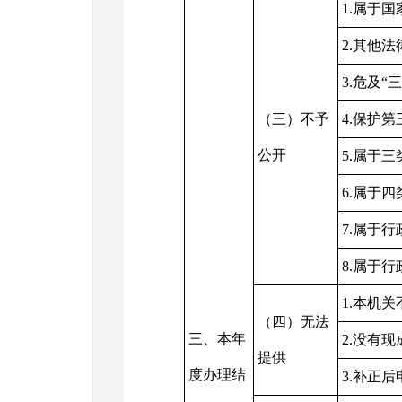
1.属于
2.其他
3.危及“
（三）不予
4.保护
公开
5.属于
6.属于
7.属于
8.属于
1.本机
（四）无法
三、本年
2.没有
提供
度办理结
3.补正