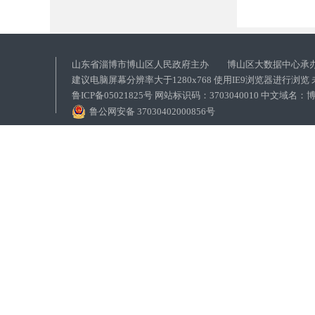
山东省淄博市博山区人民政府主办 博山区大数据中心承
建议电脑屏幕分辨率大于1280x768 使用IE9浏览器进行浏
鲁ICP备05021825号 网站标识码：3703040010 中文域
鲁公网安备 37030402000856号