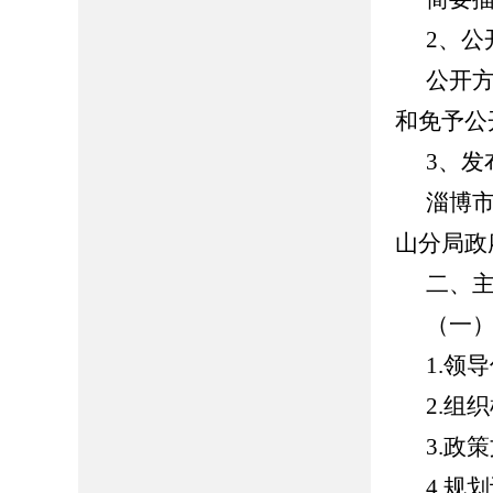
2、公
公开
和免予公
3、发
淄博
山分局政
二、
（一
1.领
2.组
3.政
4.规