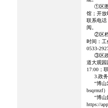
①区
馆；开放时
联系电话：0
阅。
②区
时间：工作日
0533-
③区
道大观园路
17:00
3.政
“博
bsqrmzf
“博
https://