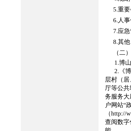
5.重
6.人
7.应
8.其他
（二
1.博山
2.
层村（居
厅等公共
务服务大
户网站“
（http://
查阅数字
能。