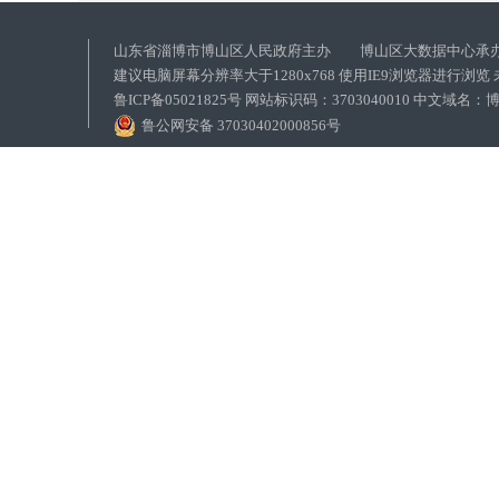
山东省淄博市博山区人民政府主办 博山区大数据中心承
建议电脑屏幕分辨率大于1280x768 使用IE9浏览器进行浏
鲁ICP备05021825号 网站标识码：3703040010 中文域
鲁公网安备 37030402000856号