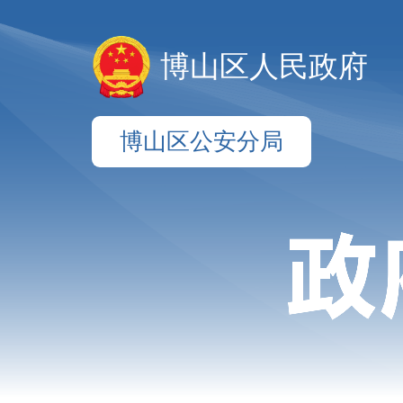
博山区人民政府
博山区公安分局