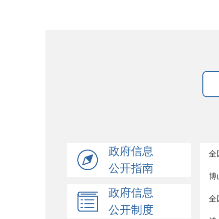
政府信息
全
公开指南
博
政府信息
全
公开制度