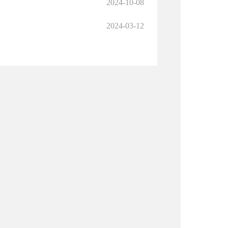
2024-10-08
2024-03-12