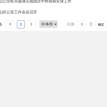
山公安机关圆满完成国庆中秋假期安保工作
山区公安工作会议召开
条
1
到第
页
确定