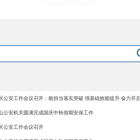
区公安工作会议召开：敢担当落实突破 强基础效能提升 奋力开启
山公安机关圆满完成国庆中秋假期安保工作
区公安工作会议召开