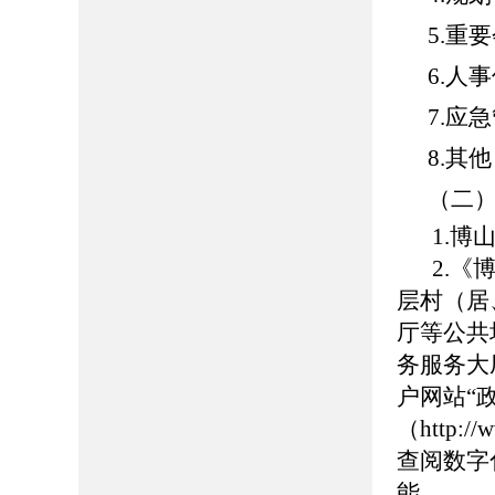
5.重
6.人
7.应
8.其他
（二
1.博山
2.
层村（居
厅等公共
务服务大
户网站“
（http://
查阅数字
能。