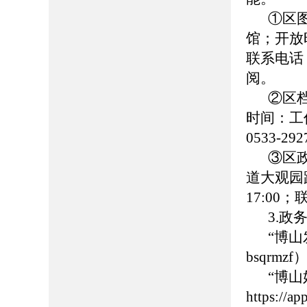
①区
馆；开放时
联系电话：0
阅。
②区
时间：工作日
0533-
③区
道大观园路
17:00
3.政
“博
bsqrmzf
“博
https://