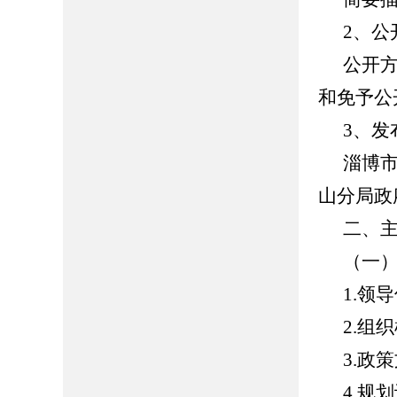
2、公
公开
和免予公
3、发
淄博
山分局政
二、
（一
1.领
2.组
3.政
4.规