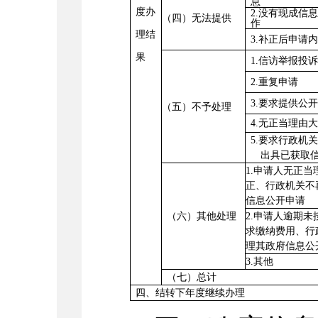
息
度办
2.
没有现成信
（四）无法提供
作
理结
3.
补正后申请
果
1.
信访举报投
2.
重复申请
3.
要求提供公
（五）不予处理
4.
无正当理由
5.
要求行政机
出具已获取
1.
申请人无正当
正、行政机关不
信息公开申请
（六）其他处理
2.
申请人逾期未
求缴纳费用、行
理其政府信息公
3.
其他
（七）总计
四、结转下年度继续办理