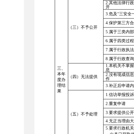
2.其他法律行
开
3.危及“三安全
4.保护第三方
（三）不予公开
5.属于三类内
6.属于四类过
7.属于行政执
8.属于行政查
1.本机关不掌
三、
息
本年
2.没有现成信
（四）无法提供
作
度办
理结
3.补正后申请
果
1.信访举报投
2.重复申请
3.要求提供公
（五）不予处理
4.无正当理由
5.要求行政机