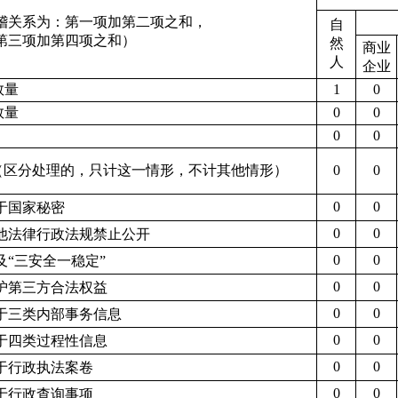
稽关系为：第一项加第二项之和，
自
第三项加第四项之和）
然
商业
人
企业
数量
1
0
数量
0
0
0
0
（区分处理的，只计这一情形，不计其他情形）
0
0
0
0
属于国家秘密
0
0
其他法律行政法规禁止公开
0
0
危及“三安全一稳定”
0
0
保护第三方合法权益
0
0
属于三类内部事务信息
0
0
属于四类过程性信息
0
0
属于行政执法案卷
0
0
属于行政查询事项