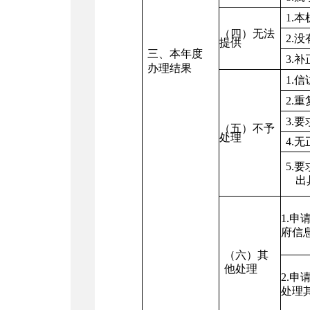
1.
（四）无法
2.
提供
三、本年度
3.
办理结果
1.
2.
3.
（五）不予
处理
4.
5.
出
1.
府信
（六）其
他处理
2.
处理