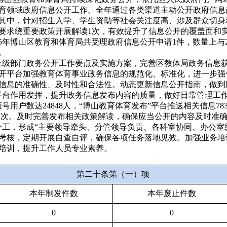
育领域政府信息公开工作。全年通过各类渠道主动公开政府信息超
其中，针对招生入学、学生资助等社会关注度高、涉及群众切身
要求绕重要政策开展解读1次，有效提升了信息公开的覆盖面和
025年博山区教育和体育局共受理政府信息公开申请1件，数量上与
。
上级部门政务公开工作要点及实施方案，完善区教体局政务信息
开平台加强教育体育事业政务信息的规范化、标准化，进一步强
信息的准确性、及时性和合法性。动态更新信息公开指南，做到
平台作用发挥，提升政务信息发布内容的质量，做好日常管理工
号用户数达24848人，“博山教育体育发布”平台推送相关信息78
万次。
及时完善发布相关政策解读，确保应当公开的内容及时准
分工，形成“主要领导牵头、分管领导负责、各科室协同、办公室
考核，定期开展自查自评，确保各项任务落地见效。加强业务培
培训，提升工作人员专业素养。
第二十条第（一）项
本年制发件数
本年废止件数
0
0