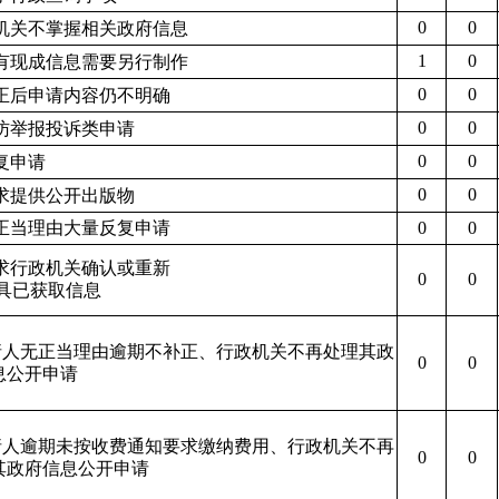
0
0
本机关不掌握相关政府信息
1
0
没有现成信息需要另行制作
0
0
补正后申请内容仍不明确
0
0
信访举报投诉类申请
0
0
重复申请
0
0
要求提供公开出版物
无正当理由大量反复申请
0
0
要求行政机关确认或重新
0
0
具已获取信息
申请人无正当理由逾期不补正、行政机关不再处理其政
0
0
息公开申请
申请人逾期未按收费通知要求缴纳费用、行政机关不再
0
0
其政府信息公开申请