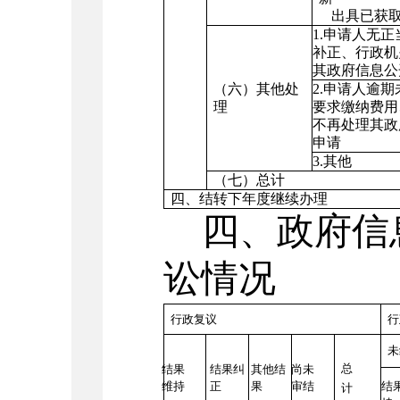
出具已获
1.
申请人无正
补正、行政机
其政府信息公
（六）其他处
2.
申请人逾期
理
要求缴纳费用
不再处理其政
申请
3.
其他
（七）总计
四、结转下年度继续办理
四、政府信
讼情况
行政复议
行
未
总
结果
结果纠
其他结
尚未
维持
正
果
审结
结
计