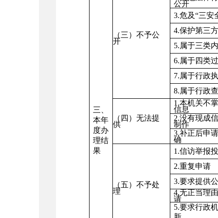
公开
3.
危及“三安
4.
保护第三
（三）不予公
开
5.
属于三类
6.
属于四类
7.
属于行政
8.
属于行政
1.
本机关不
信息
三、
（四）无法提
2.
没有现成
本年
供
制作
度办
3.
补正后申
确
理结
果
1.
信访举报
2.
重复申请
3.
要求提供
（五）不予处
理
4.
无正当理
请
5.
要求行政
新