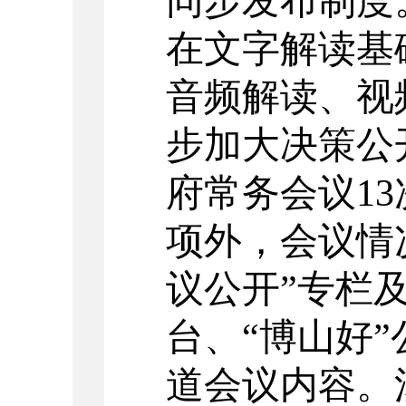
同步发布制度
在文字解读基
音频解读、
视
步
加大
决策
公
府常务会
议
1
3
项
外，会议情
议公开
”
专栏
台
、
“
博山好
”
道会议内容
。