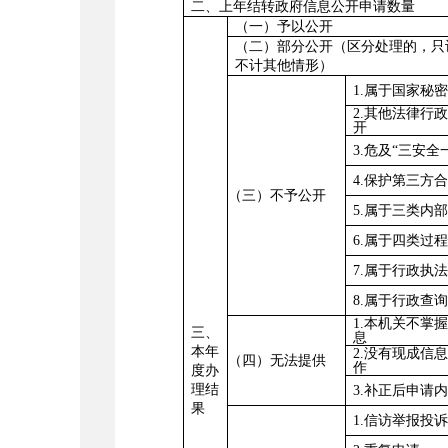
二、上年结转政府信息公开申请数量
（一）予以公开
（二）部分公开（区分处理的，只
不计其他情形
）
1.属于国家秘
2.其他法律行
开
3.危及“三安全
4.保护第三方
（三）不予公开
5.属于三类内
6.属于四类过
7.属于行政执
8.属于行政查
1.本机关不掌
三、
息
本年
2.没有现成信
（四）无法提供
作
度办
理结
3.补正后申请
果
1.信访举报投