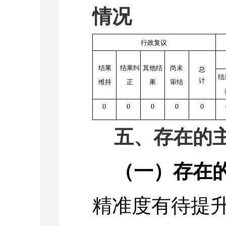
情况
行政复议
结果
结果纠
其他结
尚未
总
结
计
维持
正
果
审结
0
0
0
0
0
五、存在的
（一）存在
精准度有待提