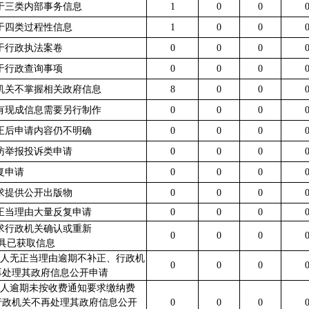
属于三类内部事务信息
1
0
0
属于四类过程性信息
1
0
0
属于行政执法案卷
0
0
0
属于行政查询事项
0
0
0
本机关不掌握相关政府信息
8
0
0
没有现成信息需要另行制作
0
0
0
补正后申请内容仍不明确
0
0
0
信访举报投诉类申请
0
0
0
重复申请
0
0
0
要求提供公开出版物
0
0
0
无正当理由大量反复申请
0
0
0
要求行政机关确认或重新
0
0
0
具已获取信息
申请人无正当理由逾期不补正、行政机
0
0
0
再处理其政府信息公开申请
申请人逾期未按收费通知要求缴纳费
行政机关不再处理其政府信息公开
0
0
0