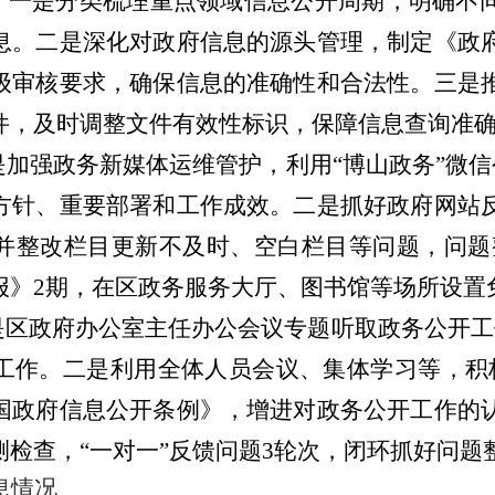
。一是分类梳理重点领域信息公开周期，明确不
息。
二是深化
对政府信息
的
源头管理，
制定
《
政
级审核要求，
确保信息的准确性和合法性。
三是
件，及时调整文件有效性标识
，
保障信息查询准
是加强政务新媒体运维管护，利用
“博山政务”微
方针、重要部署和工作成效。
二是抓好政府网站
并整改栏目更新不及时、空白栏目等问题，问题
报》2期，在区政务服务大厅、图书馆等场所设置
是区政府办公室主任办公会议专题听取政务公开工
工作。二是利用全体人员会议、集体学习等，积
国政府信息公开条例》，增进对政务公开工作的
检查，“一对一”反馈问题3轮次，闭环抓好问题
息情况