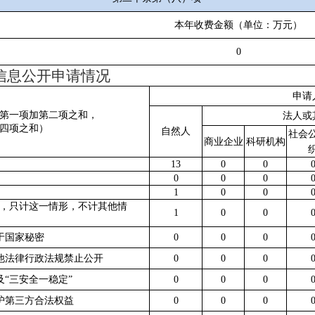
本年收费金额（单位：万元）
0
信息公开申请情况
申请
第一项加第二项之和，
法人或
四项之和）
自然人
社会
商业企业
科研机构
13
0
0
0
0
0
1
0
0
，只计这一情形，不计其他情
1
0
0
属于国家秘密
0
0
0
其他法律行政法规禁止公开
0
0
0
危及“三安全一稳定”
0
0
0
保护第三方合法权益
0
0
0