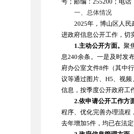
号；邮编：255200；电话：
一、
总体情况
2025年，博山区
人民
进政府信息公开工作，切
1.主动公开方面。
聚
息
240余条
。
一是及时发
府办公室文件
8
件（其中
议等
通过图片、
H5、视频
信息，按季度公开政府工
2.依申请公开工作方
程序、优化完善办理流程
去年
增加
5件，
均已在法定