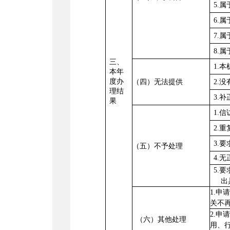
5.
6.
7.
8.
三、
1.
本年
度办
（四）无法提供
2.
理结
3.
果
1.
2.
3.
（五）不予处理
4.
5.
出
1.
关不
2.
（六）其他处理
用、