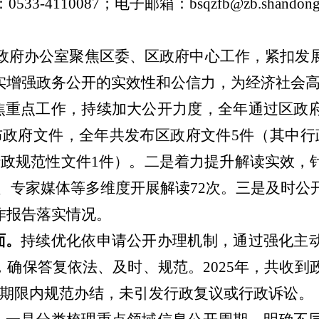
0533-4110087；电子邮箱：
bsqzfb@zb.shando
政府办公室
聚焦区委、区政府中心工作，紧扣发
实增强政务公开的实效性和公信力，为经济社会
焦重点工作，持续加大公开力度
，
全年通过区政
布政府文件
，
全年共发布区
政府文件
5
件（其中行
行政规范性文件
1
件）
。
二是
着力提升
解读
实效，
、
专家媒体等多维度
开展解读
72次
。
三是及时公
作报告落实情况
。
面。
持续优化依申请公开办理机制，通过强化主
，确保答复依法、及时、规范。
202
5
年
，共
收到
期限内规范办结，未引发行政复议或行政诉讼。