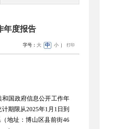
作年度报告
中
字号：
大
小
|
打印
共和国政府信息公开工作年
计期限从202
5
年
1月1日到
系（地址：博山区县前街
46