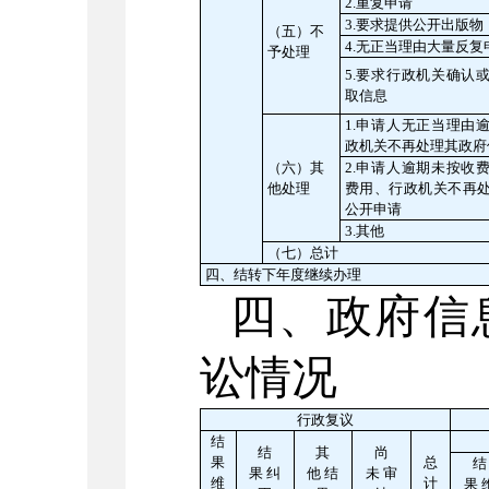
2.重复申请
3.要求提供公开出版物
（五）不
4.无正当理由大量反复
予处理
5.要求行政机关确认
取信息
1.申请人无正当理由
政机关不再处理其政府
（六）其
2.申请人逾期未按收
他处理
费用、行政机关不再
公开申请
3.其他
（七）总计
四、结转下年度继续办理
四、政府信
讼情况
行政复议
结
结
其
尚
果
总
结
果 纠
他 结
未 审
维
计
果 