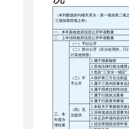
（本列数据的勾稽关系为：第一项加第二项
三项加第四项之和）
一、本年新收政府信息公开申请数量
二、上年结转政府信息公开申请数量
（一）予以公开
（二）部分公开
（区分处理的，只
计其他情形）
1.属于国家秘密
2.其他法律行政法规禁
3.危及“三安全一稳定”
（三）不
4.保护第三方合法权益
予公开
5.属于三类内部事务信
6.属于四类过程性信息
7.属于行政执法案卷
8.属于行政查询事项
1.本机关不掌握相关政
（四）无
2.没有现成信息需要另
三、本
法提供
3.补正后申请内容仍不
年度办
1.信访举报投诉类申请
理结果