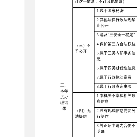
计这一情形，不计其他情形）
1.属于国家秘密
2.其他法律行政法规禁
止公开
3.危及“三安全一稳定”
4.保护第三方合法权益
（三）不
予公开
5.属于三类内部事务信
息
6.属于四类过程性信息
7.属于行政执法案卷
三、
8.属于行政查询事项
本年
1.本机关不掌握相关政
度办
府信息
理结
果
（四）无
2.没有现成信息需要另
法提供
行制作
3.补正后申请内容仍不
明确