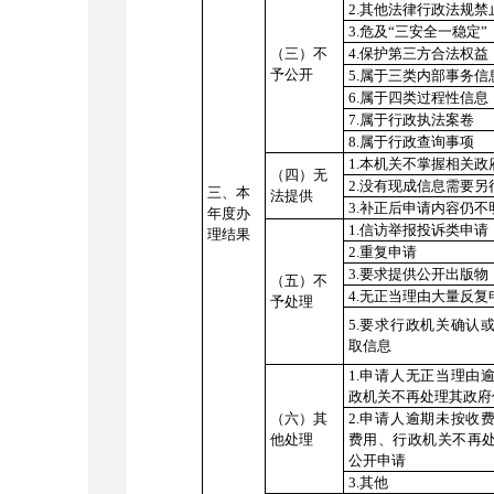
2.其他法律行政法规禁
3.危及“三安全一稳定”
（三）不
4.保护第三方合法权益
予公开
5.属于三类内部事务信
6.属于四类过程性信息
7.属于行政执法案卷
8.属于行政查询事项
1.本机关不掌握相关政
（四）无
2.没有现成信息需要另
三、本
法提供
3.补正后申请内容仍不
年度办
1.信访举报投诉类申请
理结果
2.重复申请
3.要求提供公开出版物
（五）不
4.无正当理由大量反复
予处理
5.要求行政机关确认
取信息
1.申请人无正当理由
政机关不再处理其政府
（六）其
2.申请人逾期未按收
他处理
费用、行政机关不再
公开申请
3.其他