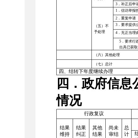
3
．补正后申
1
．信访举报
2
．重复申请
3
．要求提供
（五）
不
予处理
4
．无正当理
5
．要求行
出具已获取
（六）其他处理
（七）总计
四、结转下年度继续办理
四．政府信息
情况
行政复议
结果
结果
其他
尚未
总
维持
纠正
结果
审结
计