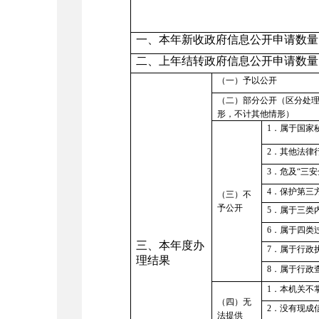
一、本年新收政府信息公开申请数量
二、上年结转政府信息公开申请数量
（一）予以公开
（二）部分公开（区分处
形，不计其他情形）
1
．属于国家
2
．其他法律
3
．危及“三安
4
．保护第三
（三）不
予公开
5
．属于三类
6
．属于四类
三、本年度办
7
．属于行政
理结果
8
．属于行政
1
．本机关不
（四）无
2
．没有现成
法提供