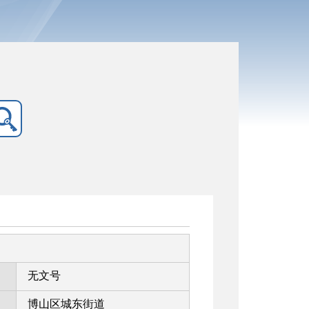
无文号
博山区城东街道
：