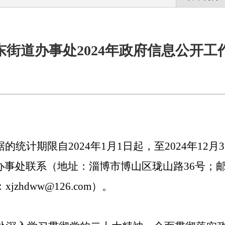
东街道办事处2024年政府信息公开工
据的统计期限自
202
4
年
1
月
1
日起，至
202
4
年
12
月
3
办事处
联系（地址：
淄博市博山区珑山路
36
号
；
：
xjzhdww@
126
.com
）。