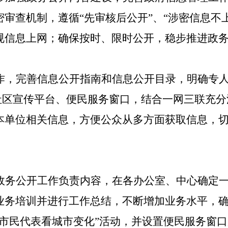
密审查机制，遵循
“先审核后公开”
、
“涉密信息不
规信息上网
；
确保按时、限时公开，稳步推进政
作
，完善信息公开指南和信息公开目录，明确专
社区宣传平台、便民服务窗口
，
结合一网三联
充分
本单位相关信息，方便公众从多方面获取信息
，
政务公开工作
负责内容
，
在
各
办公室、中心
确定
业务培训
并
进行工作总结
，
不断增加业务水平
，
“市民代表看城市变化”活动，
并设置便民服务窗口