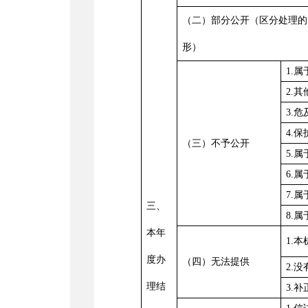
（二）部分公开（区分处理的
形
）
1
.
2
.
3
.危
4
.
（三）不予公开
5
.
6
.
7
.
三、
8
.
本年
1
.
度办
（四）无法提供
2
.
理结
3
.