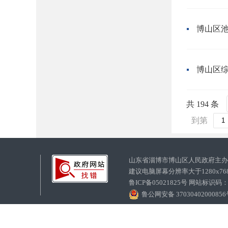
博山区池
博山区综
共 194 条
到第
山东省淄博市博山区人民政府主
建议电脑屏幕分辨率大于1280x7
鲁ICP备05021825号 网站标识码
鲁公网安备 3703040200085