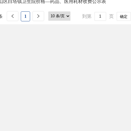
山区白塔镇卫生院价格—药品、医用耗材收费公示表
条
1
到第
页
确定