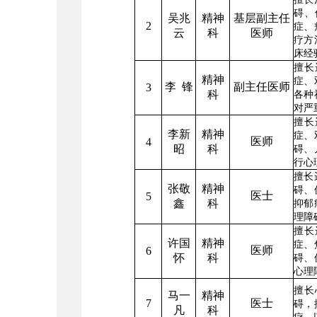
碍、
吴兆
精神
基层副主任
2
症、
云
科
医师
疗方
床经
擅长
精神
症、
李 锋
副主任医师
3
科
各种
对严
擅长
李新
精神
症、
医师
4
昭
科
碍、
行心
擅长
张敬
精神
碍、
医士
5
鑫
科
抑郁
理障
擅长
许国
精神
症、
医师
6
怀
科
碍、
心理
擅长
马一
精神
7
医士
碍，
凡
科