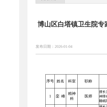
博山区白塔镇卫生院专
发布日期：2026-01-04
序号
姓名
科室
职称
擅长
精神
1
栾 峰
医师
神障
科
睡眠
擅长