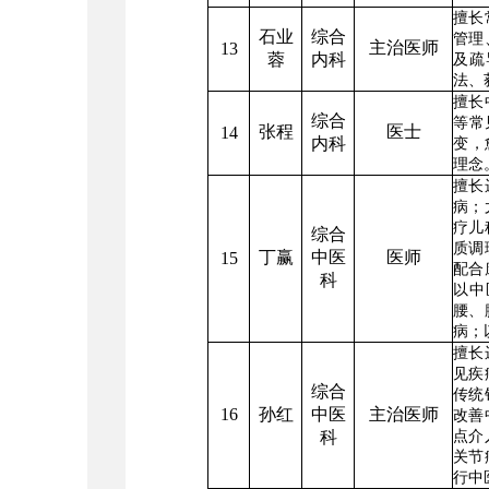
擅长
石业
综合
管理
主治医师
13
蓉
内科
及疏
法、
擅长
综合
等常
张程
医士
14
内科
变，
理念
擅长
病；
疗儿
综合
质调
丁赢
中医
医师
15
配合
科
以中
腰、
病；
擅长
见疾
综合
传统
16
孙红
中医
主治医师
改善
科
点介
关节
行中