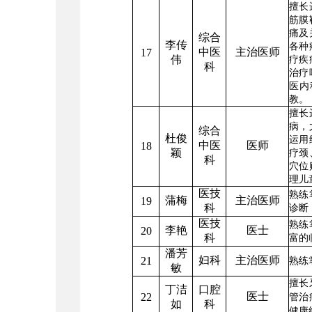
擅长
筋膜
痛及
综合
李传
各种
中医
主治医师
17
伟
疗疾
科
治疗
医内
教。
擅长
病，
综合
杜俊
运用
中医
医师
18
颖
疗颈
科
穴位
理儿
医技
熟练
蒲梅
主治医师
19
科
诊断
医技
熟练
李艳
医士
20
科
富的
潘芳
妇科
主治医师
21
熟练
敏
擅长
丁洁
口腔
医士
22
管治
如
科
健康