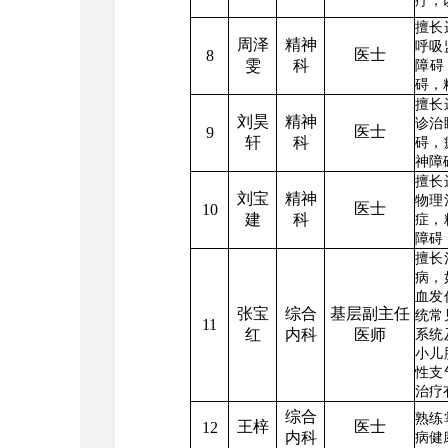
疗，
擅长
周泽
精神
呼吸
医士
8
雯
科
障碍
碍，
擅长
刘昊
精神
诊治
医士
9
轩
科
碍，
神障
擅长
刘宝
精神
物理
医士
10
建
科
症，
障碍
擅长
病，
血发
张宝
综合
基层副主任
统常
11
红
内科
医师
系统
小儿
性支
治疗
综合
熟练
王梓
医士
12
内科
病健