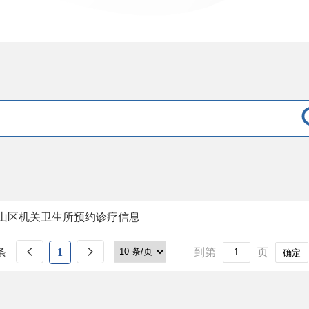
山区机关卫生所预约诊疗信息
条
1
到第
页
确定