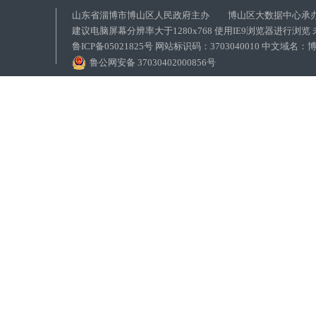
山东省淄博市博山区人民政府主办 博山区大数据中心承
建议电脑屏幕分辨率大于1280x768 使用IE9浏览器进行浏
鲁ICP备05021825号 网站标识码：3703040010 中文域
鲁公网安备 37030402000856号