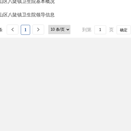
山区八陡镇卫生院基本概况
山区八陡镇卫生院领导信息
条
1
到第
页
确定