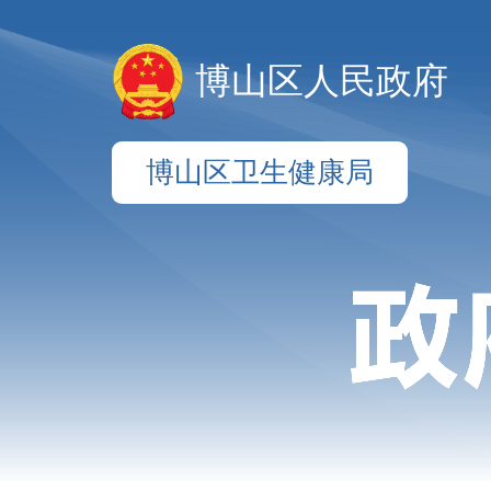
博山区人民政府
博山区卫生健康局