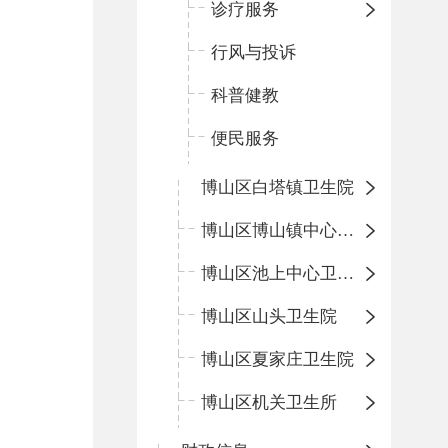
诊疗服务
行风与投诉
科普健教
便民服务
博山区白塔镇卫生院
博山区博山镇中心卫生院（南院区、北院区）
博山区池上中心卫生院
博山区山头卫生院
博山区夏家庄卫生院
博山区机关卫生所