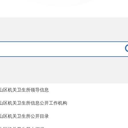
山区机关卫生所领导信息
山区机关卫生所信息公开工作机构
山区机关卫生所公开目录