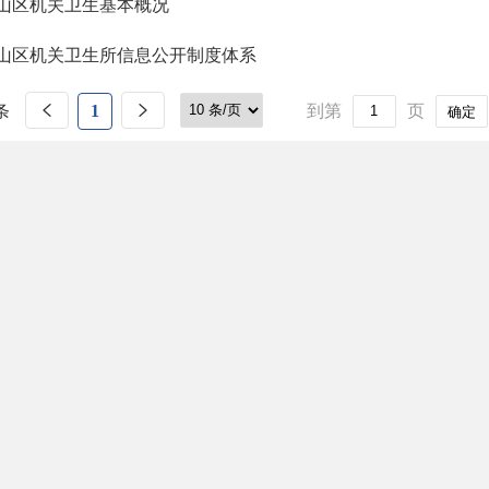
山区机关卫生基本概况
山区机关卫生所信息公开制度体系
条
1
到第
页
确定