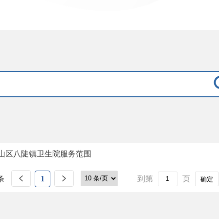
山区八陡镇卫生院服务范围
条
1
到第
页
确定