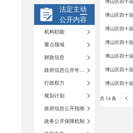
博山区四十亩
法定主动
博山区四十亩地
公开内容
博山区四十
机构职能
博山区四十亩
重点领域
博山区四十亩地
财政信息
博山区四十
政府信息公开年度报告
行政权力
博山区四十亩地
规划计划
共 14 条
政府信息公开指南
政务公开保障机制