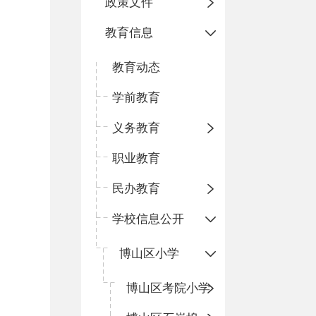
政策文件
教育信息
教育动态
学前教育
义务教育
职业教育
民办教育
学校信息公开
博山区小学
博山区考院小学