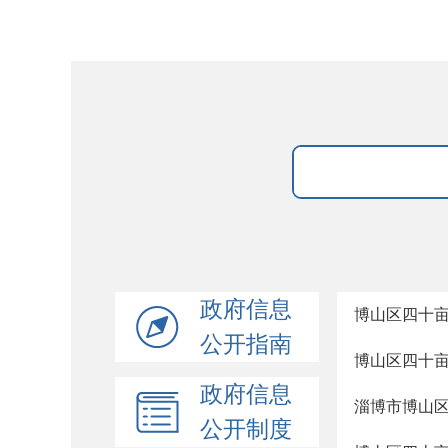
政府信息
博山区四十亩地
公开指南
博山区四十
政府信息
淄博市博山区四
公开制度