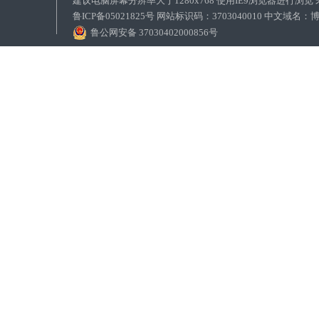
建议电脑屏幕分辨率大于1280x768 使用IE9浏览器进行浏
鲁ICP备05021825号 网站标识码：3703040010 中文域
鲁公网安备 37030402000856号