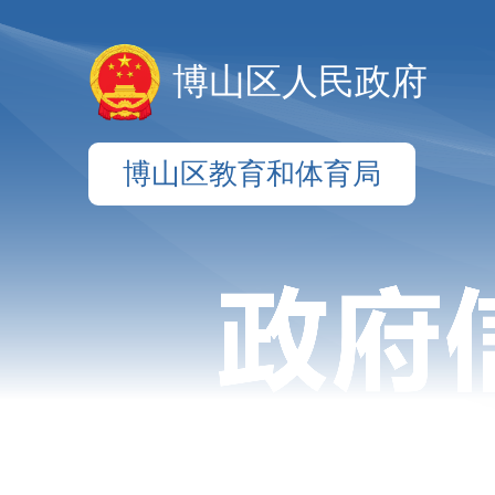
博山区人民政府
博山区教育和体育局