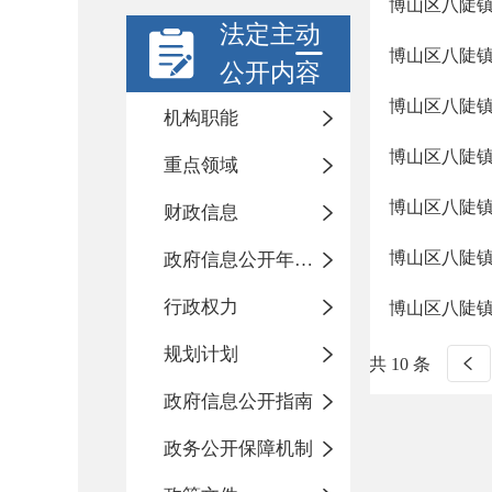
博山区八陡
法定主动
博山区八陡
公开内容
博山区八陡
机构职能
博山区八陡
重点领域
博山区八陡镇
财政信息
博山区八陡镇
政府信息公开年度报告
行政权力
博山区八陡镇
规划计划
共 10 条
政府信息公开指南
政务公开保障机制