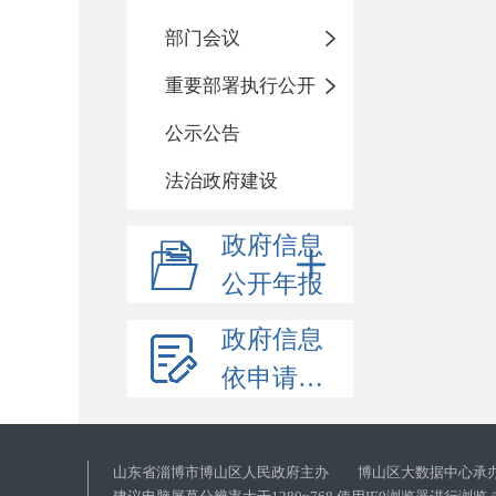
部门会议
重要部署执行公开
公示公告
法治政府建设
政府信息
公开年报
政府信息
依申请公开
山东省淄博市博山区人民政府主办 博山区大数据中心承