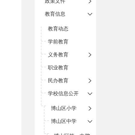
政策文件
教育信息
教育动态
学前教育
义务教育
职业教育
民办教育
学校信息公开
博山区小学
博山区中学