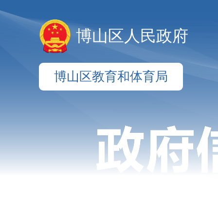
博山区人民政府
博山区教育和体育局