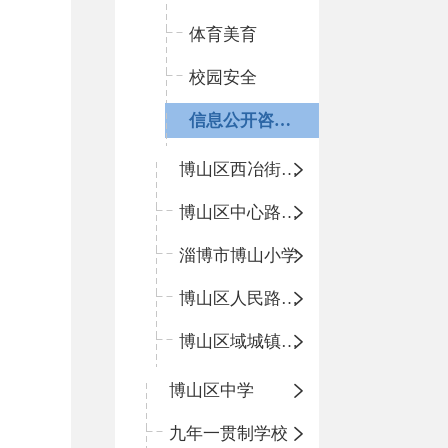
体育美育
校园安全
信息公开咨询指南
博山区西冶街中心小学
博山区中心路小学
淄博市博山小学
博山区人民路小学
博山区域城镇中心学校
博山区中学
九年一贯制学校