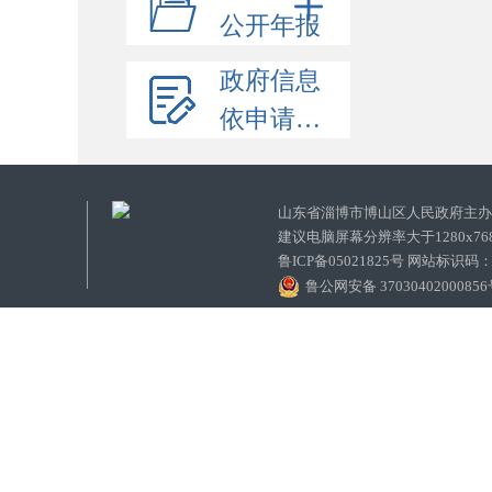
公开年报
政府信息
依申请公开
山东省淄博市博山区人民政府主
建议电脑屏幕分辨率大于1280x7
鲁ICP备05021825号 网站标识码
鲁公网安备 3703040200085