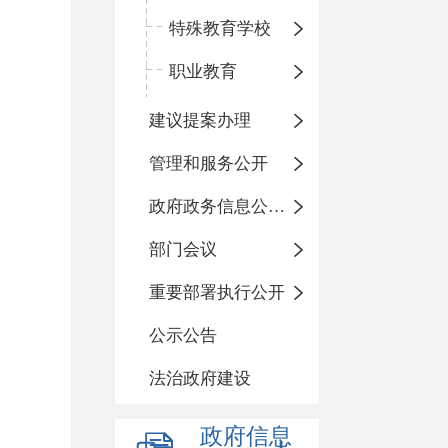
特殊教育学校
职业教育
建议提案办理
管理和服务公开
政府政务信息公开目录
部门会议
重要部署执行公开
公示公告
法治政府建设
政府信息