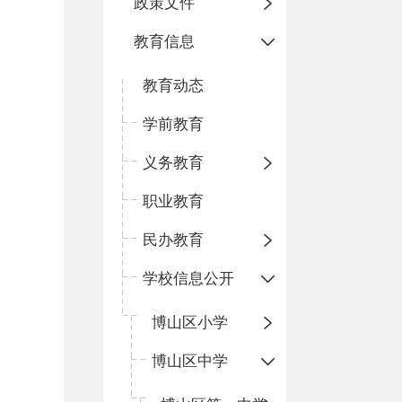
政策文件
教育信息
教育动态
学前教育
义务教育
职业教育
民办教育
学校信息公开
博山区小学
博山区中学