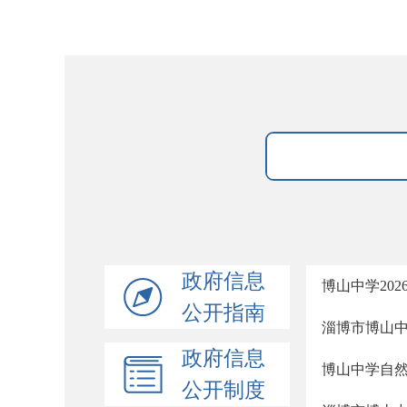
政府信息
博山中学20
公开指南
淄博市博山
政府信息
博山中学自
公开制度