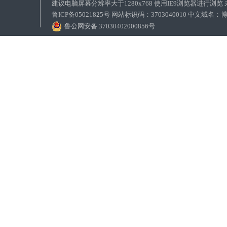
建议电脑屏幕分辨率大于1280x768 使用IE9浏览器进行浏
鲁ICP备05021825号 网站标识码：3703040010 中文域
鲁公网安备 37030402000856号