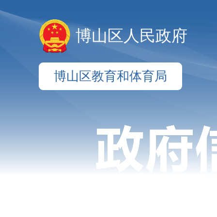
博山区人民政府
博山区教育和体育局