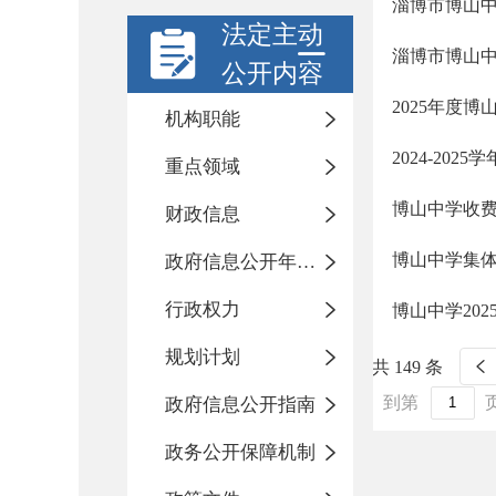
淄博市博山
法定主动
淄博市博山中
公开内容
2025年度
机构职能
2024-20
重点领域
博山中学收
财政信息
博山中学集
政府信息公开年度报告
行政权力
博山中学20
规划计划
共 149 条
到第
政府信息公开指南
政务公开保障机制