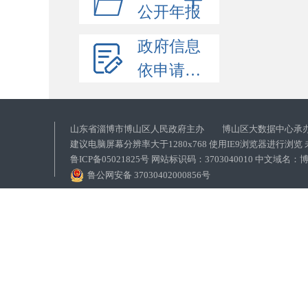
公开年报
政府信息
依申请公开
山东省淄博市博山区人民政府主办 博山区大数据中心承
建议电脑屏幕分辨率大于1280x768 使用IE9浏览器进行浏
鲁ICP备05021825号 网站标识码：3703040010 中文域
鲁公网安备 37030402000856号