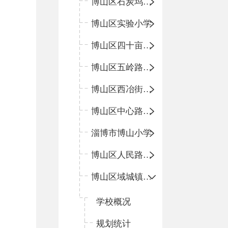
博山区石炭坞小学
博山区实验小学
博山区四十亩地小学
博山区五岭路小学
博山区西冶街中心小学
博山区中心路小学
淄博市博山小学
博山区人民路小学
博山区域城镇中心学校
学校概况
规划统计