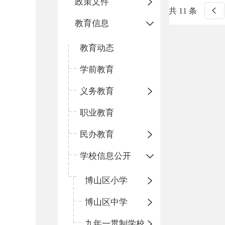
政策文件
共 11 条
教育信息
教育动态
学前教育
义务教育
职业教育
民办教育
学校信息公开
博山区小学
博山区中学
九年一贯制学校