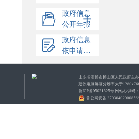
政府信息
公开年报
政府信息
依申请公开
山东省淄博市博山区人民政府主
建议电脑屏幕分辨率大于1280x7
鲁ICP备05021825号 网站标识码
鲁公网安备 3703040200085