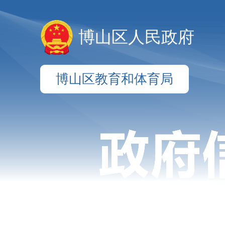
博山区人民政府
博山区教育和体育局