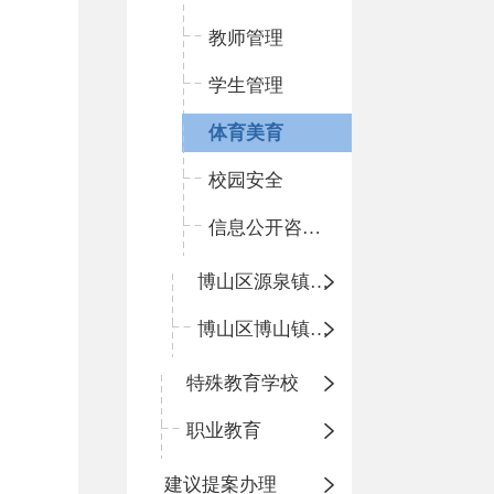
教师管理
学生管理
体育美育
校园安全
信息公开咨询指南
博山区源泉镇中心学校
博山区博山镇中心学校
特殊教育学校
职业教育
建议提案办理