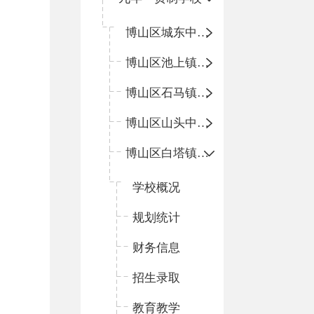
博山区城东中心学校
博山区池上镇中心学校
博山区石马镇中心学校
博山区山头中心学校
博山区白塔镇中心学校
学校概况
规划统计
财务信息
招生录取
教育教学