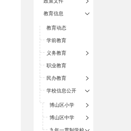
政策文件
教育信息
教育动态
学前教育
义务教育
职业教育
民办教育
学校信息公开
博山区小学
博山区中学
九年一贯制学校