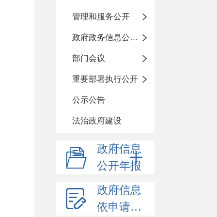
管理和服务公开
政府政务信息公开目录
部门会议
重要部署执行公开
公示公告
法治政府建设
政府信息
公开年报
政府信息
依申请公开