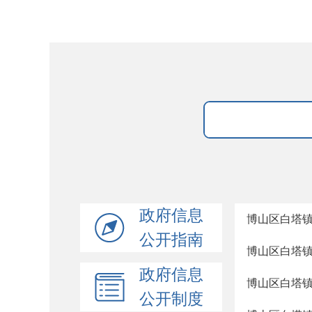
政府信息
博山区白塔镇中
公开指南
博山区白塔镇
政府信息
博山区白塔
公开制度