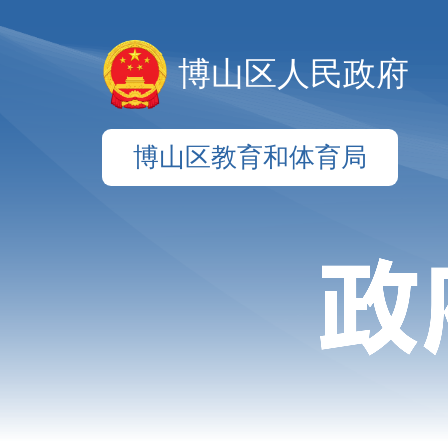
博山区人民政府
博山区教育和体育局