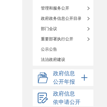
管理和服务公开
政府政务信息公开目录
部门会议
重要部署执行公开
公示公告
法治政府建设
政府信息
公开年报
政府信息
依申请公开