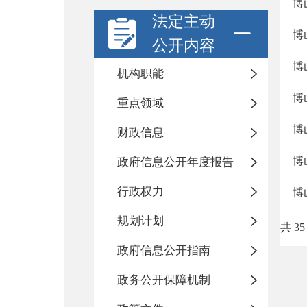
博
法定主动
博
公开内容
博
机构职能
博
重点领域
博
财政信息
博
政府信息公开年度报告
行政权力
博
规划计划
共 35
政府信息公开指南
政务公开保障机制