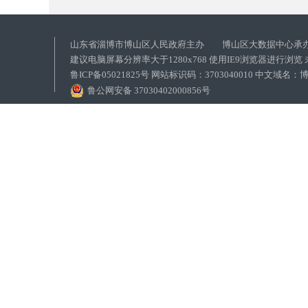
山东省淄博市博山区人民政府主办 博山区大数据中心承
建议电脑屏幕分辨率大于1280x768 使用IE9浏览器进行浏
鲁ICP备05021825号 网站标识码：3703040010 中文域
鲁公网安备 37030402000856号