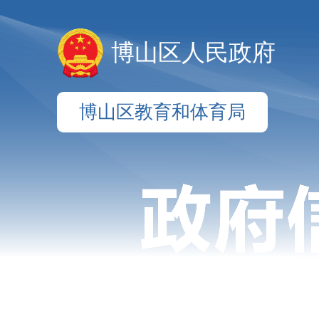
博山区人民政府
博山区教育和体育局