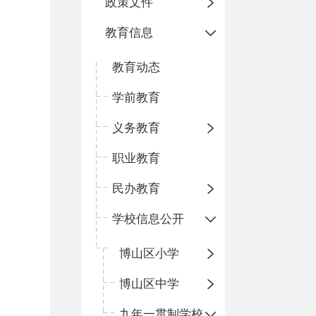
政策文件
教育信息
教育动态
学前教育
义务教育
职业教育
民办教育
学校信息公开
博山区小学
博山区中学
九年一贯制学校