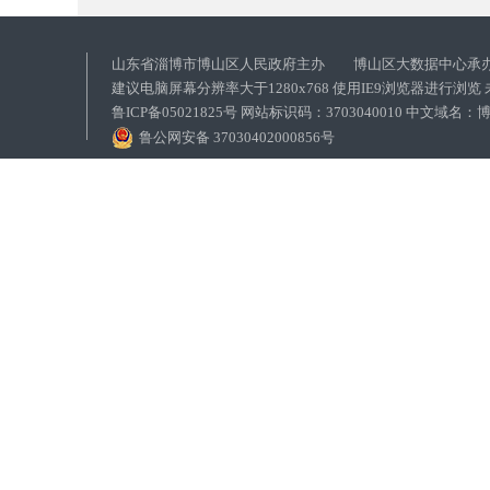
山东省淄博市博山区人民政府主办 博山区大数据中心承
建议电脑屏幕分辨率大于1280x768 使用IE9浏览器进行浏
鲁ICP备05021825号 网站标识码：3703040010 中文域
鲁公网安备 37030402000856号