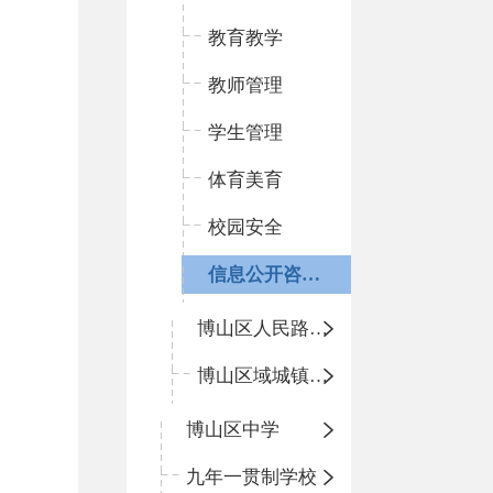
教育教学
教师管理
学生管理
体育美育
校园安全
信息公开咨询指南
博山区人民路小学
博山区域城镇中心学校
博山区中学
九年一贯制学校