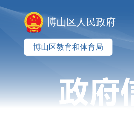
博山区人民政府
博山区教育和体育局