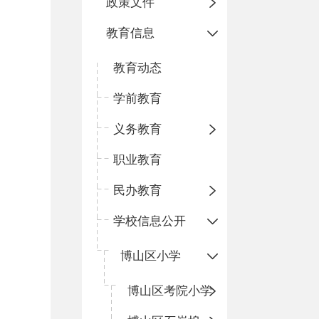
政策文件
教育信息
教育动态
学前教育
义务教育
职业教育
民办教育
学校信息公开
博山区小学
博山区考院小学