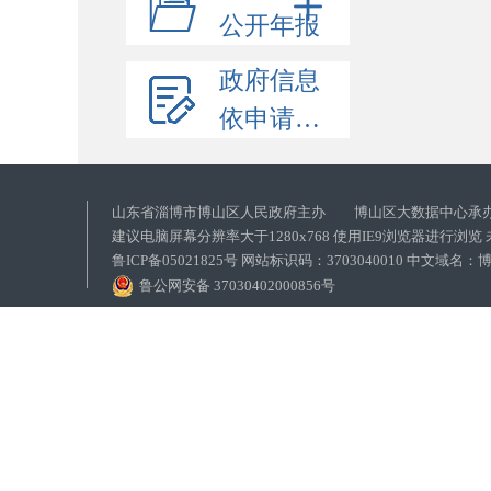
公开年报
政府信息
依申请公开
山东省淄博市博山区人民政府主办 博山区大数据中心承
建议电脑屏幕分辨率大于1280x768 使用IE9浏览器进行浏
鲁ICP备05021825号 网站标识码：3703040010 中文域
鲁公网安备 37030402000856号