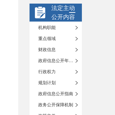
法定主动
公开内容
机构职能
重点领域
财政信息
政府信息公开年度报告
行政权力
规划计划
政府信息公开指南
政务公开保障机制